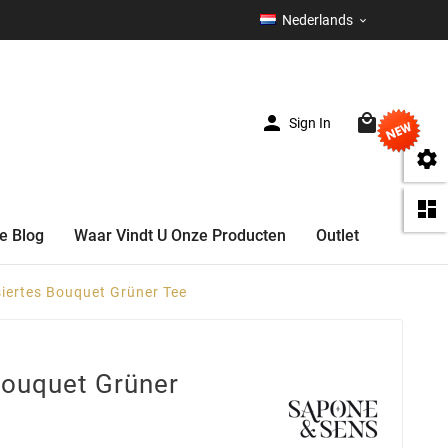
Nederlands



Sign In
(0)


e Blog
Waar Vindt U Onze Producten
Outlet
iertes Bouquet Grüner Tee
Bouquet Grüner