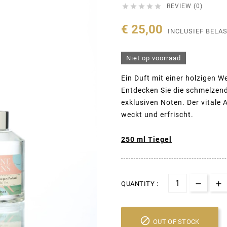





REVIEW (0)
€ 25,00
INCLUSIEF BELA
Niet op voorraad
Ein Duft mit einer holzigen We
Entdecken Sie die schmelzen
exklusiven Noten. Der vitale A
weckt und erfrischt.
250 ml Tiegel
QUANTITY :

OUT OF STOCK