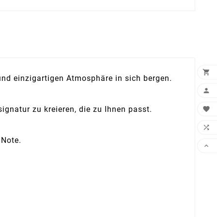

und einzigartigen Atmosphäre in sich bergen.

gnatur zu kreieren, die zu Ihnen passt.


 Note.
