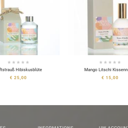










ftstrauß Hibiskusblüte
Mango Litschi Kissenn






€ 25,00
€ 15,00