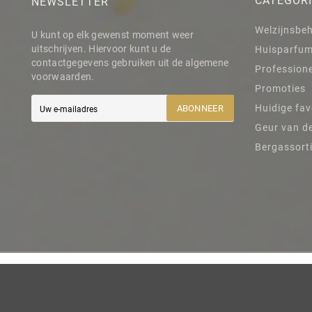
CATÉGOR
NEWSLETTER
Welzijnsbe
U kunt op elk gewenst moment weer
uitschrijven. Hiervoor kunt u de
Huisparfu
contactgegevens gebruiken uit de algemene
Professione
voorwaarden.
Promoties
Huidige fav
ABONNEER
Geur van d
Bergassort