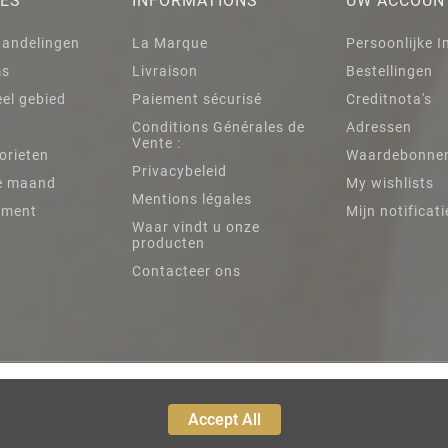
IES
INFORMATIONS
UW ACCOUN
handelingen
La Marque
Persoonlijke I
ms
Livraison
Bestellingen
el gebied
Paiement sécurisé
Creditnota's
Conditions Générales de
Adressen
Vente :
orieten
Waardebonne
Privacybeleid
e maand
My wishlists
Mentions légales
iment
Mijn notificati
Waar vindt u onze
producten
Contacteer ons
Accept All