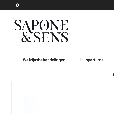

Welzijnsbehandelingen
Huisparfums