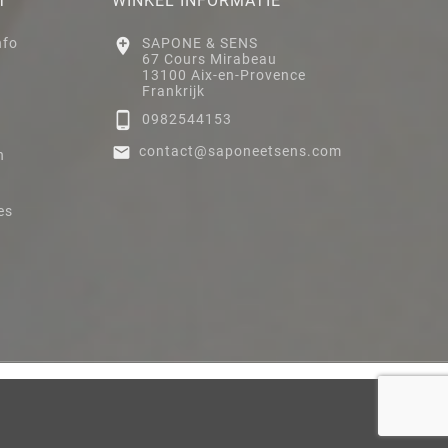
T
WINKEL INFORMATIE
nfo

SAPONE & SENS
67 Cours Mirabeau
13100 Aix-en-Provence
Frankrijk

0982544153

contact@saponeetsens.com
n
es