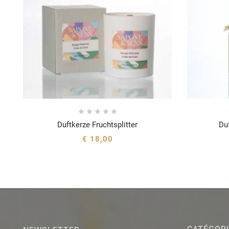





Duftkerze Fruchtsplitter
Du





€ 18,00