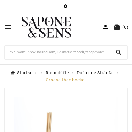




(0)

Startseite
Raumdüfte
Duftende Sträuße
Groene thee boeket