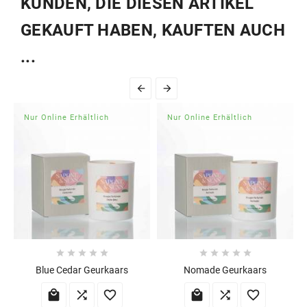
KUNDEN, DIE DIESEN ARTIKEL
GEKAUFT HABEN, KAUFTEN AUCH
...


Nur Online Erhältlich
Nur Online Erhältlich










Blue Cedar Geurkaars
Nomade Geurkaars





