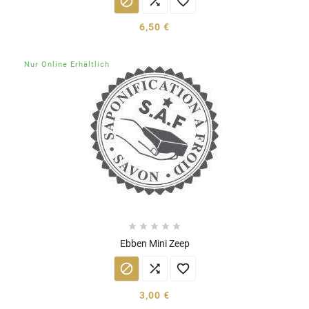



6,50 €
Nur Online Erhältlich





Ebben Mini Zeep



3,00 €