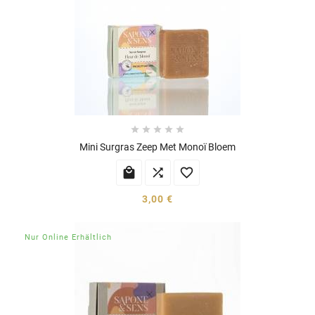





Mini Surgras Zeep Met Monoï Bloem



3,00 €
Nur Online Erhältlich