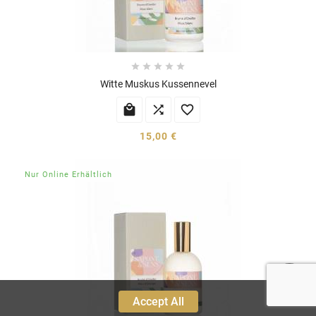





Witte Muskus Kussennevel



15,00 €
Nur Online Erhältlich
Accept All