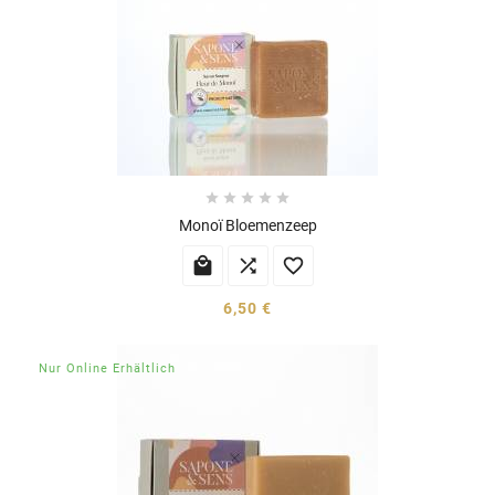





Monoï Bloemenzeep



6,50 €
Nur Online Erhältlich