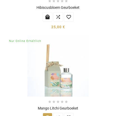





Hibiscusbloem Geurboeket



25,00 €
Nur Online Erhältlich





Mango Litchi Geurboeket