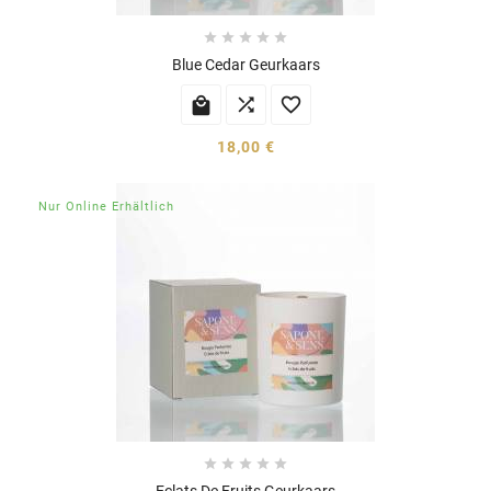





Blue Cedar Geurkaars



18,00 €
Nur Online Erhältlich





Eclats De Fruits Geurkaars