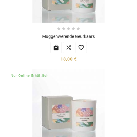





Muggenwerende Geurkaars



18,00 €
Nur Online Erhältlich