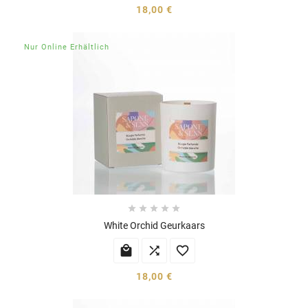
18,00 €
Nur Online Erhältlich





White Orchid Geurkaars



18,00 €