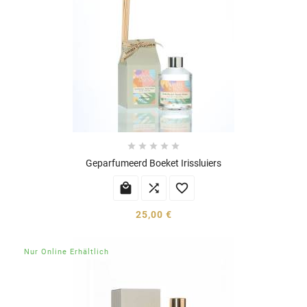





Geparfumeerd Boeket Irissluiers



25,00 €
Nur Online Erhältlich