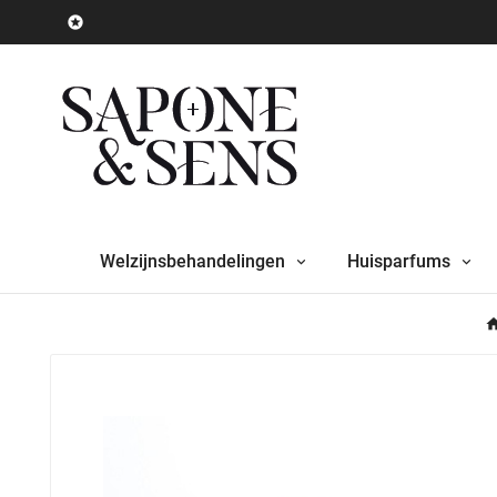

Welzijnsbehandelingen
Huisparfums