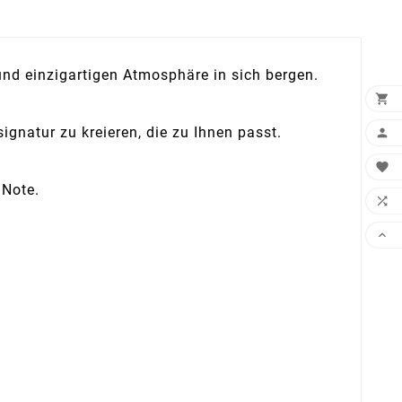
und einzigartigen Atmosphäre in sich bergen.

gnatur zu kreieren, die zu Ihnen passt.


 Note.

