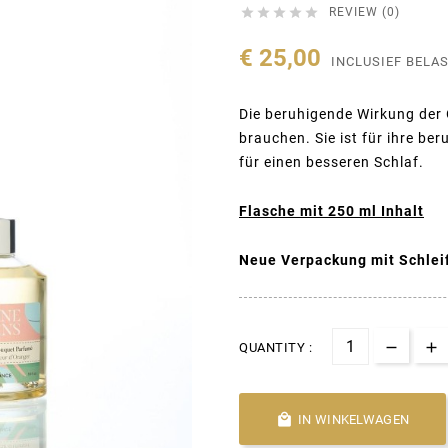





REVIEW (0)
€ 25,00
INCLUSIEF BELA
Die beruhigende Wirkung der 
brauchen. Sie ist für ihre be
für einen besseren Schlaf.
Flasche mit 250 ml Inhalt
Neue Verpackung mit Schlei
QUANTITY :

IN WINKELWAGEN