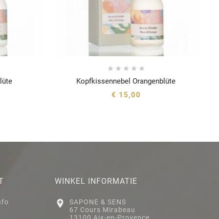





lüte
Kopfkissennebel Orangenblüte





€ 15,00
T
WINKEL INFORMATIE
nfo

SAPONE & SENS
67 Cours Mirabeau
13100 Aix-en-Provence