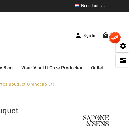
Nederlands



Sign In
(0)


e Blog
Waar Vindt U Onze Producten
Outlet
rtes Bouquet Orangenblüte
uquet