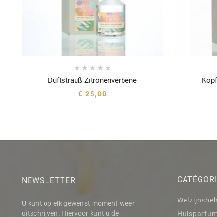





Duftstrauß Zitronenverbene
Kopf





€ 25,00
CATÉGOR
NEWSLETTER
Welzijnsbe
U kunt op elk gewenst moment weer
uitschrijven. Hiervoor kunt u de
Huisparfu