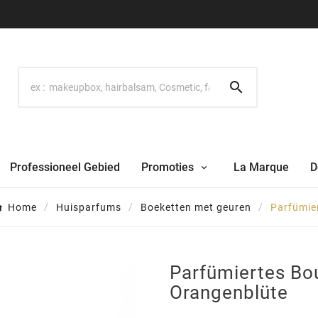

Professioneel Gebied
Promoties
La Marque
D
Home
Huisparfums
Boeketten met geuren
Parfümie
Parfümiertes Bo
Orangenblüte