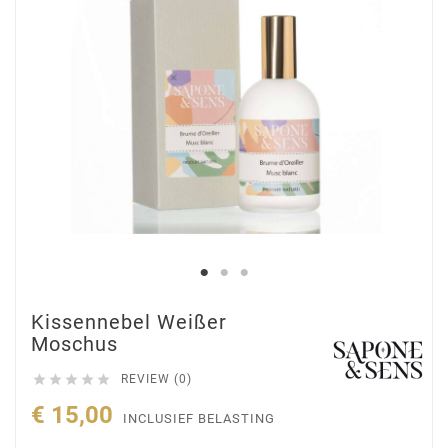
Kissennebel Weißer
Moschus





REVIEW (0)
€ 15,00
INCLUSIEF BELASTING