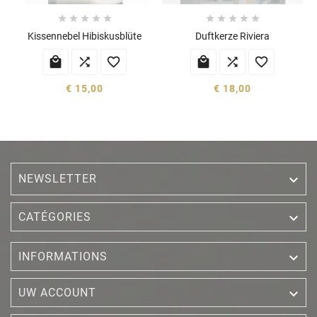










Kissennebel Hibiskusblüte
Duftkerze Riviera






€ 15,00
€ 18,00
NEWSLETTER


CATÉGORIES

INFORMATIONS

UW ACCOUNT