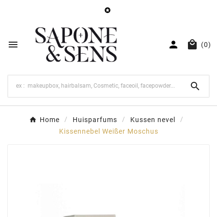




(0)

Home
Huisparfums
Kussen nevel
Kissennebel Weißer Moschus