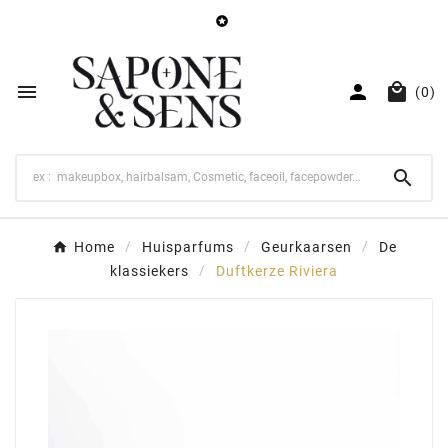




(0)

Home
Huisparfums
Geurkaarsen
De
klassiekers
Duftkerze Riviera