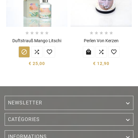










Duftstrauß Mango Litschi
Perlen Von Kerzen






€ 25,00
€ 12,90
NEWSLETTER


CATÉGORIES

INFORMATIONS