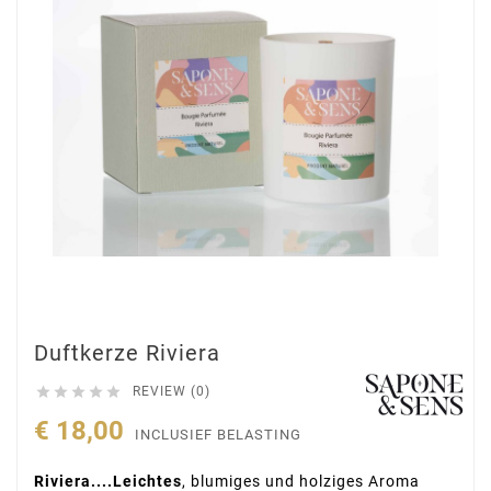
Duftkerze Riviera





REVIEW (0)
€ 18,00
INCLUSIEF BELASTING
Riviera....Leichtes
, blumiges und holziges Aroma