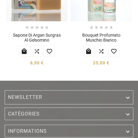










Sapone Di Argan Surgras
Bouquet Profumato
Al Gelsomino
Muschio Bianco






6,50 €
25,00 €
NEWSLETTER


CATÉGORIES

INFORMATIONS