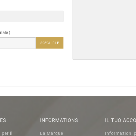
nale )
SCEGLI FILE
IES
INFORMATIONS
IL TUO ACC
per il
La Marque
Informazioni 