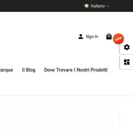
Italiano



Sign In
(0)


Marque
Il Blog
Dove Trovare I Nostri Prodotti