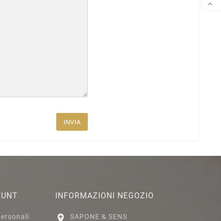

INVIA
OUNT
INFORMAZIONI NEGOZIO
personali

SAPONE & SENS