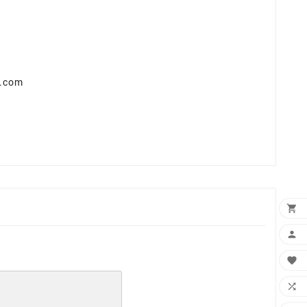
s.com



