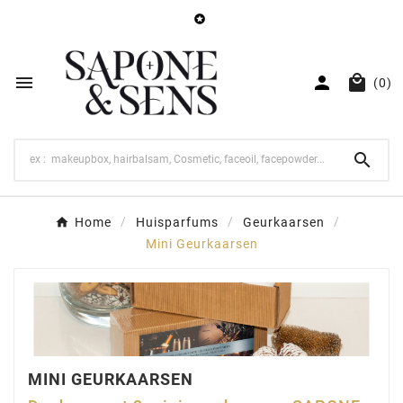




(0)

Home
Huisparfums
Geurkaarsen
Mini Geurkaarsen
MINI GEURKAARSEN