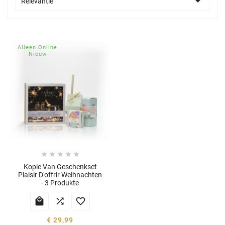

Relevantie
Alleen Online
Nieuw





Kopie Van Geschenkset
Plaisir D'offrir Weihnachten
- 3 Produkte



€ 29,99