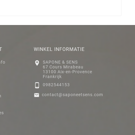
T
WINKEL INFORMATIE
nfo

SAPONE & SENS
67 Cours Mirabeau
13100 Aix-en-Provence
Frankrijk

0982544153

contact@saponeetsens.com
n
es