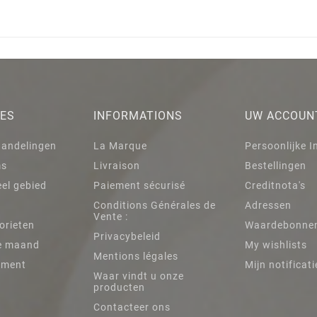
IES
INFORMATIONS
UW ACCOUN
handelingen
La Marque
Persoonlijke I
ms
Livraison
Bestellingen
el gebied
Paiement sécurisé
Creditnota's
Conditions Générales de
Adressen
Vente :
orieten
Waardebonne
Privacybeleid
e maand
My wishlists
Mentions légales
iment
Mijn notificati
Waar vindt u onze
producten
Contacteer ons