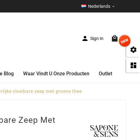
Nederlands



Sign In
(0)


e Blog
Waar Vindt U Onze Producten
Outlet
rlijke vloeibare zeep met groene thee
ibare Zeep Met