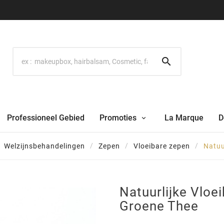

Professioneel Gebied
Promoties
La Marque
D
Welzijnsbehandelingen
Zepen
Vloeibare zepen
Natuu
Natuurlijke Vloe
Groene Thee