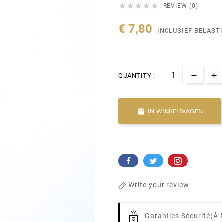





REVIEW (0)
€ 7,80
INCLUSIEF BELAST
QUANTITY :

IN WINKELWAGEN
Write your review
Garanties Sécurité
(à 