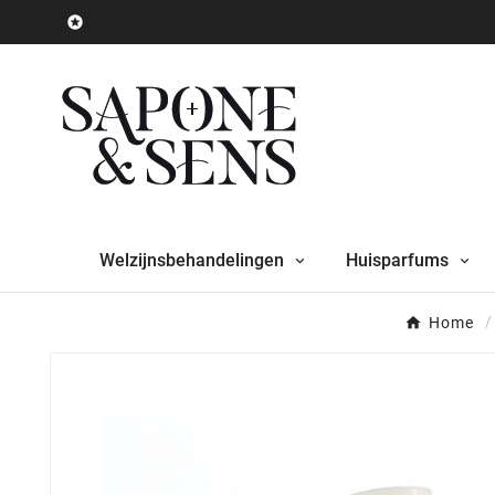

Welzijnsbehandelingen
Huisparfums
Home