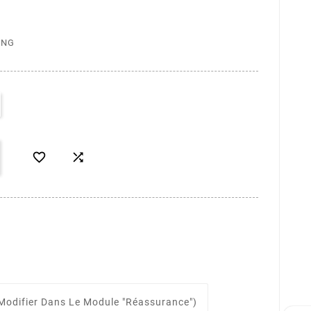
ING


Modifier Dans Le Module "Réassurance")