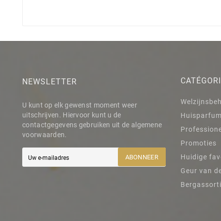
CATÉGOR
NEWSLETTER
Welzijnsbe
U kunt op elk gewenst moment weer
uitschrijven. Hiervoor kunt u de
Huisparfu
contactgegevens gebruiken uit de algemene
Professione
voorwaarden.
Promoties
Huidige fav
ABONNEER
Geur van d
Bergassort