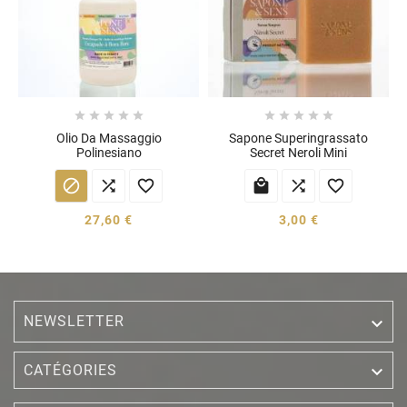










Olio Da Massaggio
Sapone Superingrassato
Polinesiano
Secret Neroli Mini






27,60 €
3,00 €
NEWSLETTER


CATÉGORIES