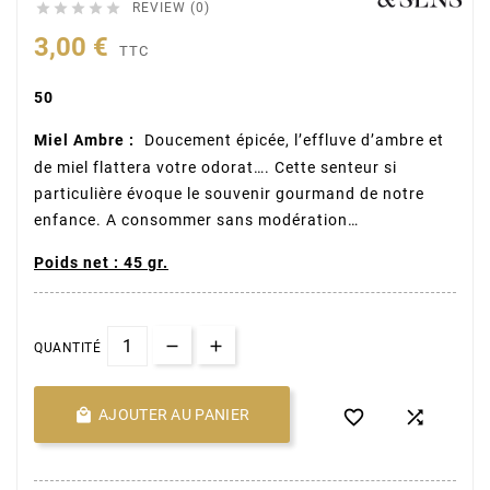





REVIEW (0)
3,00 €
TTC
50
Miel Ambre :
Doucement épicée, l’effluve d’ambre et
de miel flattera votre odorat…. Cette senteur si
particulière évoque le souvenir gourmand de notre
enfance. A consommer sans modération…
Poids net :
45 gr.
QUANTITÉ

AJOUTER AU PANIER

