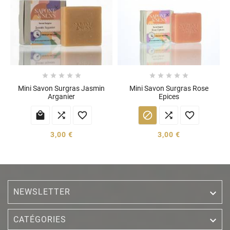










Mini Savon Surgras Jasmin
Mini Savon Surgras Rose
Arganier
Epices






3,00 €
3,00 €
NEWSLETTER


CATÉGORIES