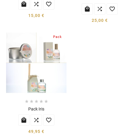






15,00 €
25,00 €
Pack





Pack Iris



49,95 €