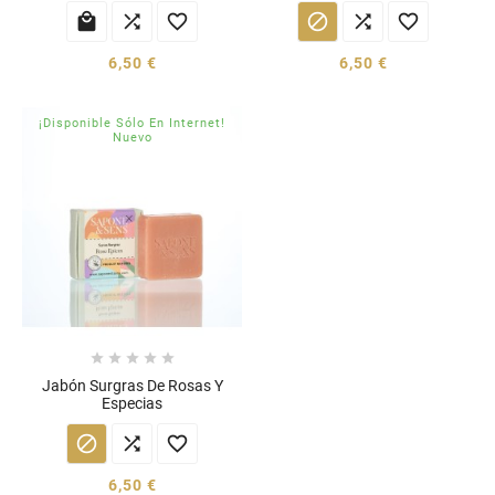






6,50 €
6,50 €
¡Disponible Sólo En Internet!
Nuevo





Jabón Surgras De Rosas Y
Especias



6,50 €