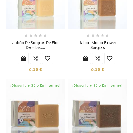










Jabón De Surgras De Flor
Jabón Monoï Flower
De Hibisco
Surgras






6,50 €
6,50 €
¡Disponible Sólo En Internet!
¡Disponible Sólo En Internet!