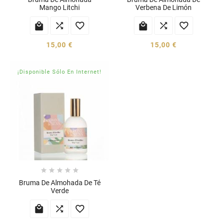
Mango Litchi
Verbena De Limón






15,00 €
15,00 €
¡Disponible Sólo En Internet!





Bruma De Almohada De Té
Verde


