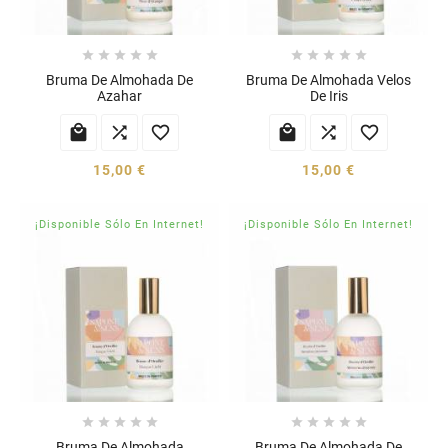










Bruma De Almohada De
Bruma De Almohada Velos
Azahar
De Iris






15,00 €
15,00 €
¡Disponible Sólo En Internet!
¡Disponible Sólo En Internet!










Bruma De Almohada
Bruma De Almohada De