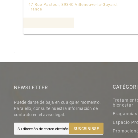
47 Rue Pasteur, 89340 Villeneuve-la-Guyard,
France
BELLE A CROQUER
98 Rte de Pégomas, 06130 Grasse, France
BELLE ET PRÉCIEUSE
9 Cr de la Place, 34725 Saint-André-de-
Sangonis, France
CATÉGOR
NEWSLETTER
Tratamient
Puede darse de baja en cualquier momento.
bienestar
Para ello, consulte nuestra información de
BODY BEAUTY FACTORY
Fragancias
contacto en el aviso legal.
6 Rue de Dijon, 32000 Auch, France
Espacio Pr
SUSCRIBIRSE
Promocion