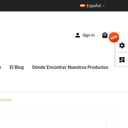
Español



Sign In
(0)


e
El Blog
Dónde Encontrar Nuestros Productos
ductos