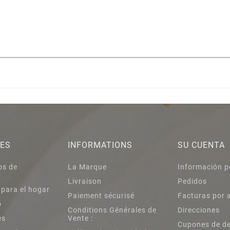
IES
INFORMATIONS
SU CUENTA
os de
La Marque
Información p
Livraison
Pedidos
 para el hogar
Paiement sécurisé
Facturas por 
o
Conditions Générales de
Direcciones
es
Vente :
Cupones de d