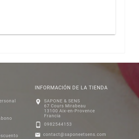
INFORMACIÓN DE LA TIENDA
ersonal

SAPONE & SENS
67 Cours Mirabeau
13100 Aix-en-Provence
Francia
abono

0982544153

contact@saponeetsens.com
escuento