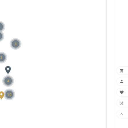
2
3
3


4

10

