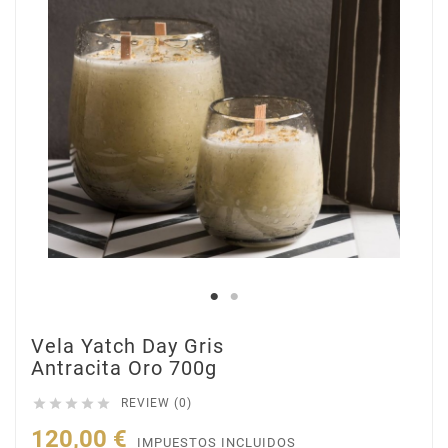
Vela Yatch Day Gris
Antracita Oro 700g





REVIEW (0)
120,00 €
IMPUESTOS INCLUIDOS