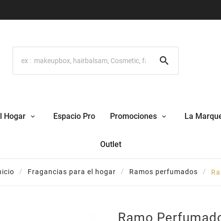

l Hogar
Espacio Pro
Promociones
La Marqu
Outlet
nicio
Fragancias para el hogar
Ramos perfumados
Ra
Ramo Perfumado