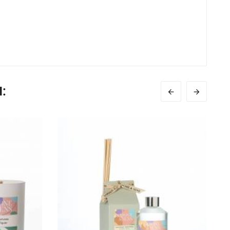
:

