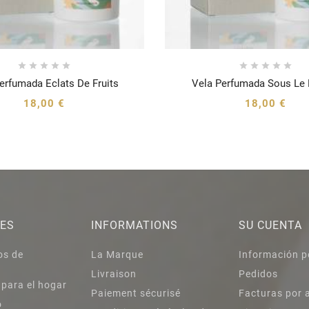










erfumada Eclats De Fruits
Vela Perfumada Sous Le 






18,00 €
18,00 €
IES
INFORMATIONS
SU CUENTA
os de
La Marque
Información p
Livraison
Pedidos
 para el hogar
Paiement sécurisé
Facturas por 
o