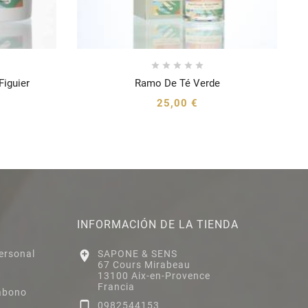





Figuier
Ramo De Té Verde





25,00 €
INFORMACIÓN DE LA TIENDA
ersonal

SAPONE & SENS
67 Cours Mirabeau
13100 Aix-en-Provence
Francia
abono

0982544153