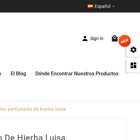
Español



Sign In
(0)


e
El Blog
Dónde Encontrar Nuestros Productos
mo perfumado de hierba luisa
 De Hierba Luisa