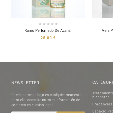





Ramo Perfumado De Azahar
Vela P





25,00 €
CATÉGOR
NEWSLETTER
Tratamient
Puede darse de baja en cualquier momento.
bienestar
Para ello, consulte nuestra información de
Fragancias
contacto en el aviso legal.
Espacio Pr