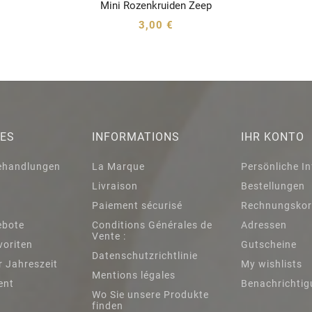
Mini Rozenkruiden Zeep




3,00 €
IES
INFORMATIONS
IHR KONTO
ehandlungen
La Marque
Persönliche I
Livraison
Bestellungen
h
Paiement sécurisé
Rechnungskor
ebote
Conditions Générales de
Adressen
Vente :
voriten
Gutscheine
Datenschutzrichtlinie
r Jahreszeit
My wishlists
Mentions légales
ent
Benachrichti
Wo Sie unsere Produkte
finden