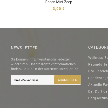
Ebben Mini Zeep




3,00 €
CATÉGOR
NEWSLETTER
Wellness-B
Sie können Ihr Einverständnis jederzeit
widerrufen. Unsere Kontaktinformationen
Raumdüfte
finden Sie u. a. in der Datenschutzerklärung.
Pro-Bereic
Sonderang
ABONNIEREN
Aktuelle Fa
Der Duft de
Bergsortim