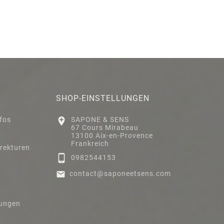
SHOP-EINSTELLUNGEN
nfos

SAPONE & SENS
67 Cours Mirabeau
13100 Aix-en-Provence
Frankreich
rekturen

0982544153

contact@saponeetsens.com
gungen