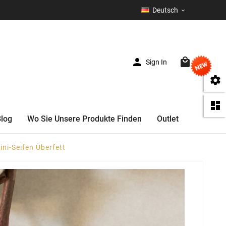
Deutsch



Sign In
(0)


Blog
Wo Sie Unsere Produkte Finden
Outlet
ini-Seifen Überfett