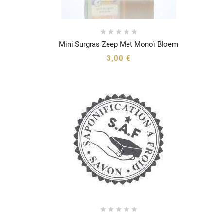





Mini Surgras Zeep Met Monoï Bloem




3,00 €




