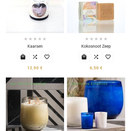










Kaarsen
Kokosnoot Zeep






12,90 €
6,50 €
Nur Online Erhältlich
Nur Online Erhältlich