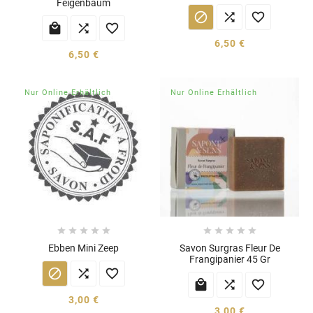
Feigenbaum






6,50 €
6,50 €
Nur Online Erhältlich
Nur Online Erhältlich










Ebben Mini Zeep
Savon Surgras Fleur De
Frangipanier 45 Gr






3,00 €
3,00 €