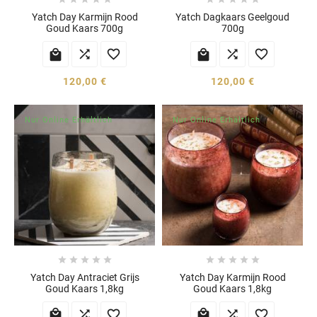
Yatch Day Karmijn Rood
Yatch Dagkaars Geelgoud
Goud Kaars 700g
700g






120,00 €
120,00 €
Nur Online Erhältlich
Nur Online Erhältlich










Yatch Day Antraciet Grijs
Yatch Day Karmijn Rood
Goud Kaars 1,8kg
Goud Kaars 1,8kg





