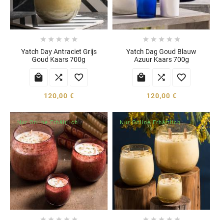










Yatch Day Antraciet Grijs
Yatch Dag Goud Blauw
Goud Kaars 700g
Azuur Kaars 700g






120,00 €
120,00 €
Nur Online Erhältlich
Nur Online Erhältlich









