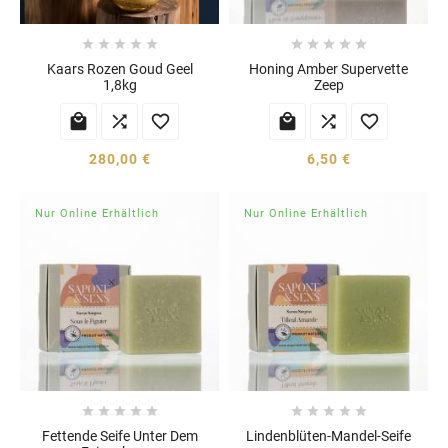










Kaars Rozen Goud Geel
Honing Amber Supervette
1,8kg
Zeep






280,00 €
6,50 €
Nur Online Erhältlich
Nur Online Erhältlich










Fettende Seife Unter Dem
Lindenblüten-Mandel-Seife