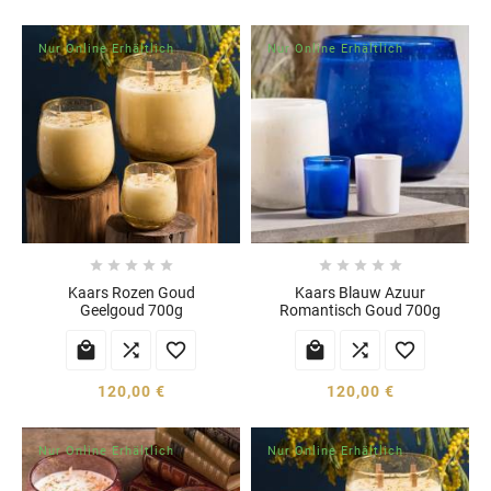
Nur Online Erhältlich
Nur Online Erhältlich










Kaars Rozen Goud
Kaars Blauw Azuur
Geelgoud 700g
Romantisch Goud 700g






120,00 €
120,00 €
Nur Online Erhältlich
Nur Online Erhältlich