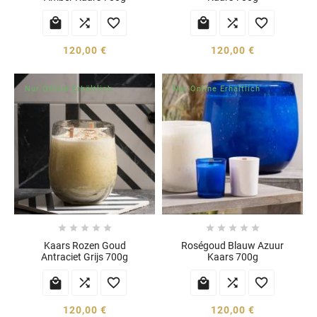






120,00 €
120,00 €
Nur Online Erhältlich
Nur Online Erhältlich










Kaars Rozen Goud
Roségoud Blauw Azuur
Antraciet Grijs 700g
Kaars 700g






120,00 €
120,00 €