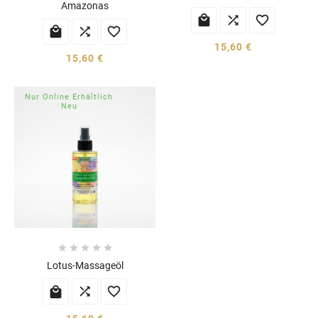
Amazonas






15,60 €
15,60 €
Nur Online Erhältlich
Neu





Lotus-Massageöl


