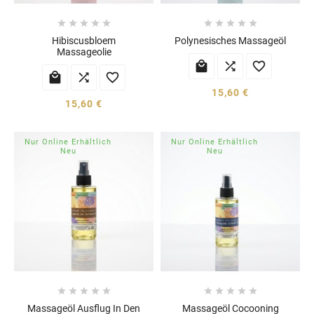










Hibiscusbloem
Polynesisches Massageöl
Massageolie






15,60 €
15,60 €
Nur Online Erhältlich
Nur Online Erhältlich
Neu
Neu










Massageöl Ausflug In Den
Massageöl Cocooning