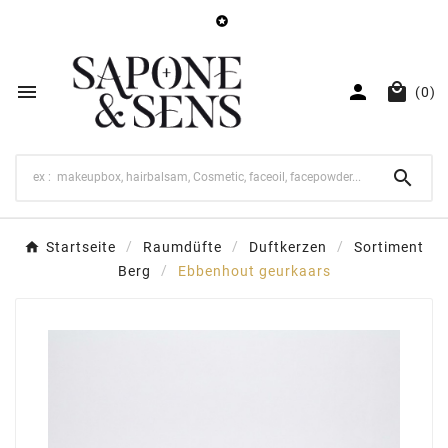




(0)

Startseite
Raumdüfte
Duftkerzen
Sortiment
Berg
Ebbenhout geurkaars