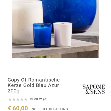
Copy Of Romantische
Kerze Gold Blau Azur
200g





REVIEW (0)
€ 60,00
INCLUSIEF BELASTING