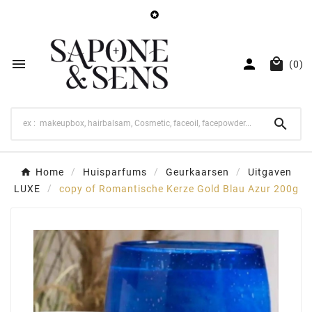




(0)

Home
Huisparfums
Geurkaarsen
Uitgaven
LUXE
copy of Romantische Kerze Gold Blau Azur 200g