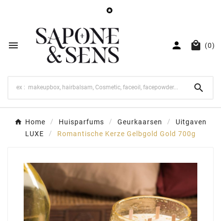




(0)

Home
Huisparfums
Geurkaarsen
Uitgaven
LUXE
Romantische Kerze Gelbgold Gold 700g