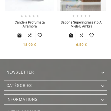










Candela Profumata
Sapone Superingrassato Al
All'ambra
Miele E Ambra






18,00 €
6,50 €
NEWSLETTER


CATÉGORIES

INFORMATIONS