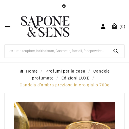




(0)

Home
Profumi per la casa
Candele
profumate
Edizioni LUXE
Candela d'ambra preziosa in oro giallo 700g