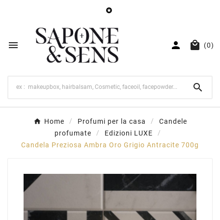




(0)

Home
Profumi per la casa
Candele
profumate
Edizioni LUXE
Candela Preziosa Ambra Oro Grigio Antracite 700g