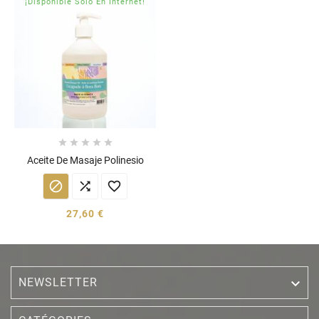
¡Disponible Sólo En Internet!





Aceite De Masaje Polinesio



27,60 €
NEWSLETTER
