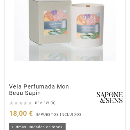
Vela Perfumada Mon
Beau Sapin





REVIEW (0)
18,00 €
IMPUESTOS INCLUIDOS
Últimas unidades en stock