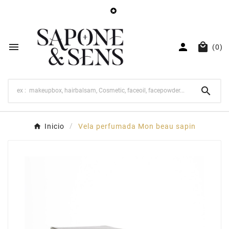




(0)

Inicio
Vela perfumada Mon beau sapin