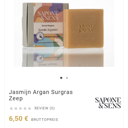
Jasmijn Argan Surgras
Zeep





REVIEW (0)
6,50 €
BRUTTOPREIS