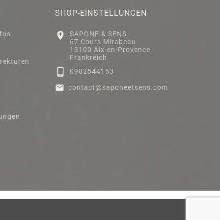
SHOP-EINSTELLUNGEN
nfos

SAPONE & SENS
67 Cours Mirabeau
13100 Aix-en-Provence
Frankreich
rekturen

0982544153

contact@saponeetsens.com
gungen