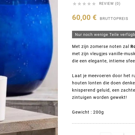





REVIEW (0)
60,00 €
BRUTTOPREIS
Nur noch wenige Teile verfüg
Met zijn zomerse noten zal
R
met zijn vleugjes vanille-mu
die een elegante, intieme sfee
Laat je meevoeren door het 
houten lonten die doen denk
knisperend geluid, een zachte
zintuigen worden gewekt!
Gewicht : 200g