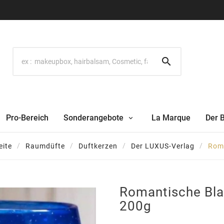

Pro-Bereich
Sonderangebote
La Marque
Der 
eite
Raumdüfte
Duftkerzen
Der LUXUS-Verlag
Rom
Romantische Bl
200g