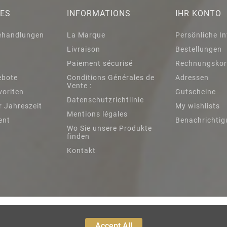
IES
INFORMATIONS
IHR KONTO
ehandlungen
La Marque
Persönliche I
Livraison
Bestellungen
h
Paiement sécurisé
Rechnungskor
ebote
Conditions Générales de
Adressen
Vente :
voriten
Gutscheine
Datenschutzrichtlinie
r Jahreszeit
My wishlists
Mentions légales
ent
Benachrichti
Wo Sie unsere Produkte
finden
Kontakt
Accept All