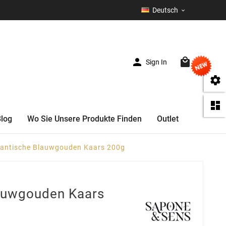
Deutsch



Sign In
(0)


Blog
Wo Sie Unsere Produkte Finden
Outlet
antische Blauwgouden Kaars 200g
auwgouden Kaars