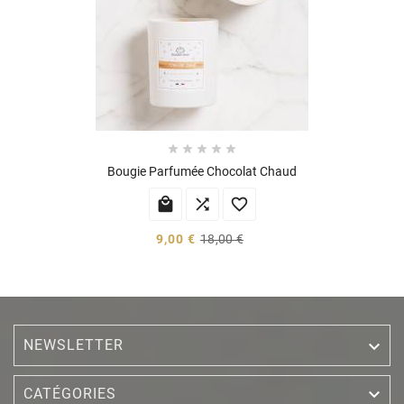





Bougie Parfumée Chocolat Chaud



9,00 €
18,00 €
NEWSLETTER


CATÉGORIES