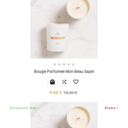





Bougie Parfumée Mon Beau Sapin



9,00 €
18,00 €
Exclusivité Web !
Promo !