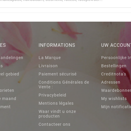
IES
INFORMATIONS
UW ACCOUN
handelingen
La Marque
Persoonlijke I
ms
Livraison
Bestellingen
el gebied
Paiement sécurisé
Creditnota's
Conditions Générales de
Adressen
Vente :
orieten
Waardebonne
Privacybeleid
e maand
My wishlists
Mentions légales
iment
Mijn notificati
Waar vindt u onze
producten
Contacteer ons