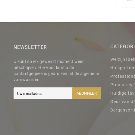
CATÉGOR
NEWSLETTER
Welzijnsbe
U kunt op elk gewenst moment weer
uitschrijven. Hiervoor kunt u de
Huisparfu
contactgegevens gebruiken uit de algemene
Professione
voorwaarden.
Promoties
Huidige fav
ABONNEER
Geur van d
Bergassort