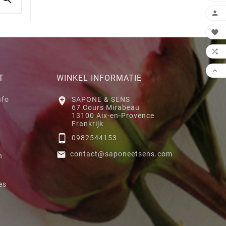




T
WINKEL INFORMATIE
nfo

SAPONE & SENS
67 Cours Mirabeau
13100 Aix-en-Provence
Frankrijk

0982544153

contact@saponeetsens.com
n
es