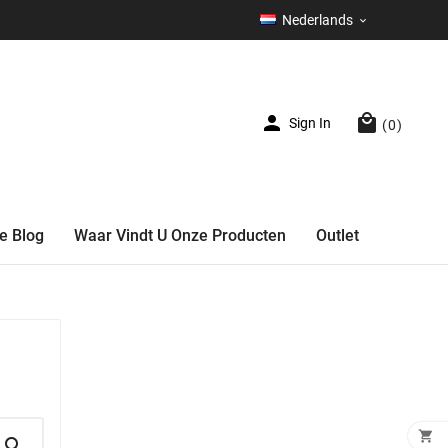
Nederlands



Sign In
(0)
e Blog
Waar Vindt U Onze Producten
Outlet

