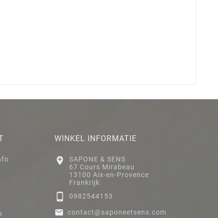
T
WINKEL INFORMATIE
nfo

SAPONE & SENS
67 Cours Mirabeau
13100 Aix-en-Provence
Frankrijk

0982544153

contact@saponeetsens.com
n