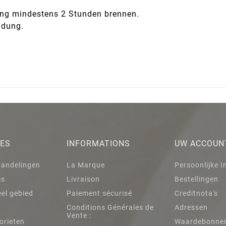
dung mindestens 2 Stunden brennen.
ndung.
IES
INFORMATIONS
UW ACCOUN
handelingen
La Marque
Persoonlijke I
ms
Livraison
Bestellingen
el gebied
Paiement sécurisé
Creditnota's
Conditions Générales de
Adressen
Vente :
orieten
Waardebonne