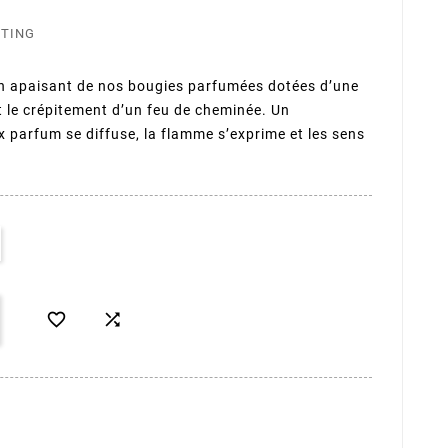
STING
on apaisant de nos bougies parfumées dotées d’une
 le crépitement d’un feu de cheminée. Un
parfum se diffuse, la flamme s’exprime et les sens

