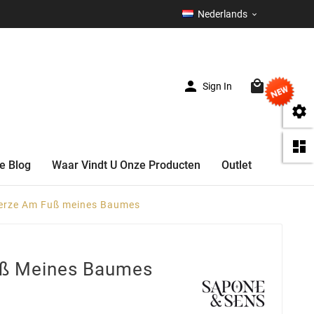
Nederlands



Sign In
(0)


e Blog
Waar Vindt U Onze Producten
Outlet
erze Am Fuß meines Baumes
uß Meines Baumes