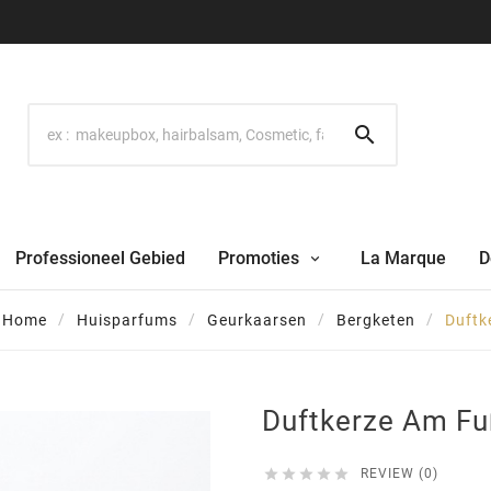

Professioneel Gebied
Promoties
La Marque
D
Home
Huisparfums
Geurkaarsen
Bergketen
Duftk
Duftkerze Am F





REVIEW (0)