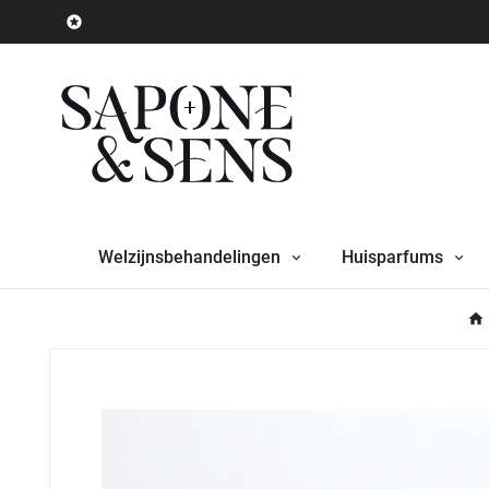

Welzijnsbehandelingen
Huisparfums