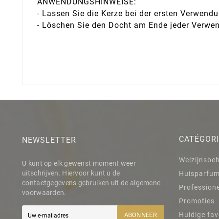
ANWENDUNGSHINWEISE:
- Lassen Sie die Kerze bei der ersten Verwen
- Löschen Sie den Docht am Ende jeder Verwe
CATÉGOR
NEWSLETTER
Welzijnsbe
U kunt op elk gewenst moment weer
uitschrijven. Hiervoor kunt u de
Huisparfu
contactgegevens gebruiken uit de algemene
Professione
voorwaarden.
Promoties
Huidige fav
ABONNEER