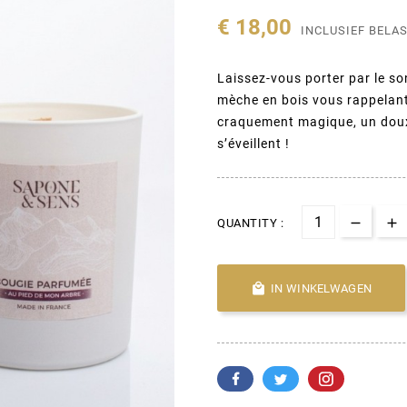
€ 18,00
INCLUSIEF BELA
Laissez-vous porter par le s
mèche en bois vous rappelant
craquement magique, un doux 
s’éveillent !
QUANTITY :

IN WINKELWAGEN