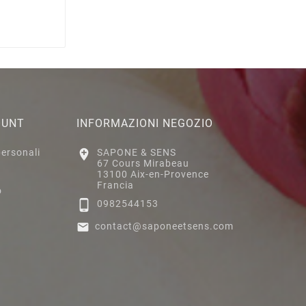
OUNT
INFORMAZIONI NEGOZIO
personali

SAPONE & SENS
67 Cours Mirabeau
13100 Aix-en-Provence
Francia
o

0982544153

contact@saponeetsens.com