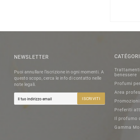
CATÉGOR
NEWSLETTER
Trattamenti 
Puoi annullare l'iscrizione in ogni momenti. A
benessere
questo scopo, cerca le info di contatto nelle
Profumi per
note legali.
Area profes
ISCRIVITI
Promozioni
Preferiti at
Il profumo 
Gamma Mo