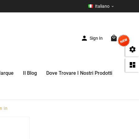
Italiano



Sign In
(0)


Marque
Il Blog
Dove Trovare I Nostri Prodotti
n in