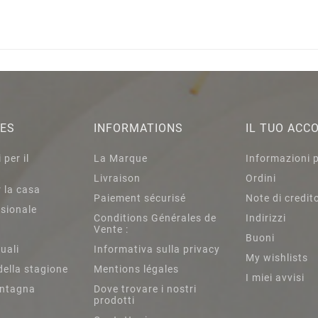
IES
INFORMATIONS
IL TUO ACC
per il
La Marque
Informazioni 
Livraison
Ordini
 la casa
Paiement sécurisé
Note di credit
sionale
Conditions Générales de
Indirizzi
Vente :
Buoni
tuali
Informativa sulla privacy
My wishlists
della stagione
Mentions légales
I miei avvisi
ntagna
Dove trovare i nostri
prodotti