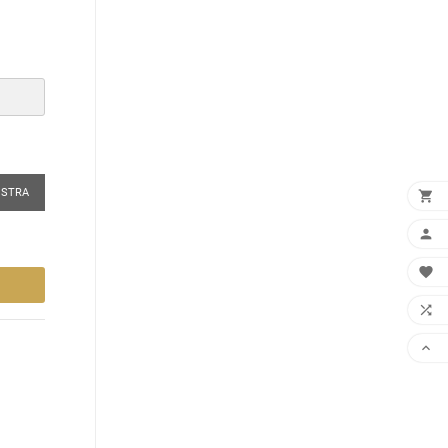
STRA




