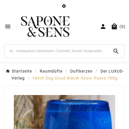




(0)

Startseite
Raumdüfte
Duftkerzen
Der LUXUS-
Verlag
Yatch Dag Goud Blauw Azuur Kaars 700g