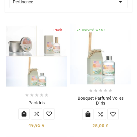

Pertinence
Pack
Exclusivité Web !










Bouquet Parfumé Voiles
Pack Iris
D'Iris






49,95 €
25,00 €