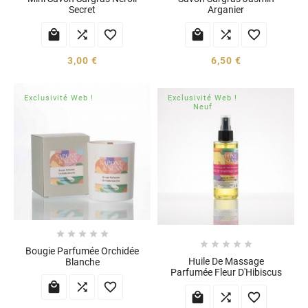
Secret
Arganier






3,00 €
6,50 €
Exclusivité Web !
Exclusivité Web !
Neuf










Bougie Parfumée Orchidée
Huile De Massage
Blanche
Parfumée Fleur D'Hibiscus





