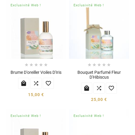
Exclusivité Web !
Exclusivité Web !










Brume D'oreiller Voiles D'Iris
Bouquet Parfumé Fleur
D'Hibiscus






15,00 €
25,00 €
Exclusivité Web !
Exclusivité Web !