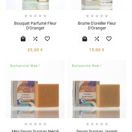










Bouquet Parfumé Fleur
Brume D'oreiller Fleur
D'Oranger
D'Oranger






25,00 €
15,00 €
Exclusivité Web !
Exclusivité Web !










Mini Savon Surgras Néroli
Savon Surgras Jasmin