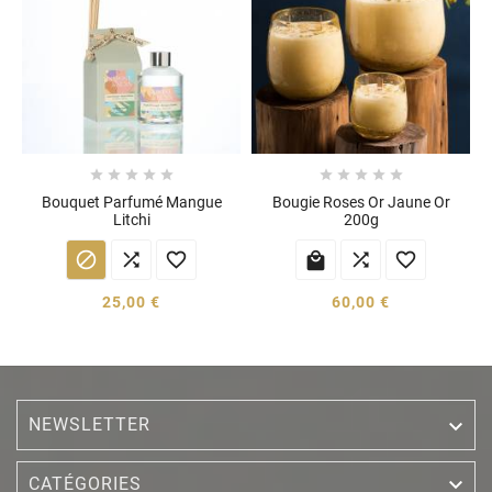










Bouquet Parfumé Mangue
Bougie Roses Or Jaune Or
Litchi
200g






25,00 €
60,00 €
NEWSLETTER


CATÉGORIES