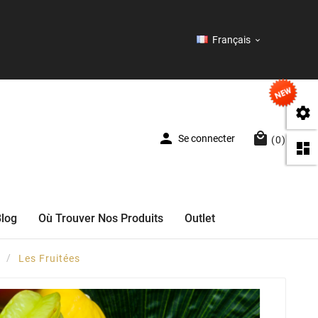
Français




Se connecter
(0)

Blog
Où Trouver Nos Produits
Outlet
Les Fruitées