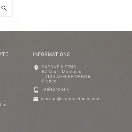

PTE
INFORMATIONS

SAPONE & SENS
67 Cours Mirabeau
13100 Aix-en-Provence
France

%téléphone%

contact@saponeetsens.com
tion