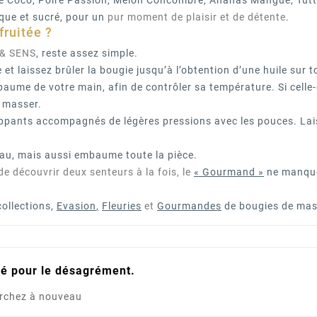
e Coco, Poire Passion, Melon Concombre, Ananas Mangue, Tutti Fr
que et sucré, pour un
pur moment de plaisir et de détente
.
ruitée ?
 & SENS
, reste assez simple.
et laissez brûler la bougie jusqu’à l’obtention d’une huile sur t
ume de votre main, afin de contrôler sa température. Si celle-c
à masser.
ants accompagnés de légères pressions avec les pouces. Laisse
au, mais aussi embaume toute la pièce.
 découvrir deux senteurs à la fois, le
« Gourmand »
ne manquer
collections,
Evasion
,
Fleuries
et
Gourmandes
de bougies de ma
é pour le désagrément.
rchez à nouveau