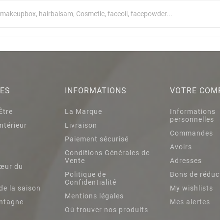
IES
INFORMATIONS
VOTRE COM
Être
La Marque
Informations
personnelles
ntérieur
Livraison
Commandes
Paiement sécurisé
Avoirs
s
Conditions Générales de
Vente
Adresses
œur du
Politique de
Bons de réduc
Confidentialité
de la saison
My wishlists
Mentions légales
ntagne
Mes alertes
Où trouver nos produits