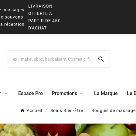
LIVRAISON
 de massages
OFFERTE A
 ne pouvons
PARTIR DE 45€
la réception
D'ACHAT

r
Espace Pro
Promotions
La Marque
Le 
Accueil
Soins Bien-Être
Bougies de massage