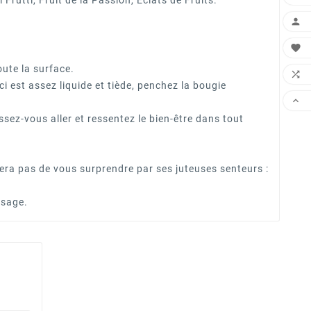
utti, Fruit de la Passion, Eclats de Fruits.


oute la surface.

i est assez liquide et tiède, penchez la bougie

z-vous aller et ressentez le bien-être dans tout
a pas de vous surprendre par ses juteuses senteurs :
ssage.