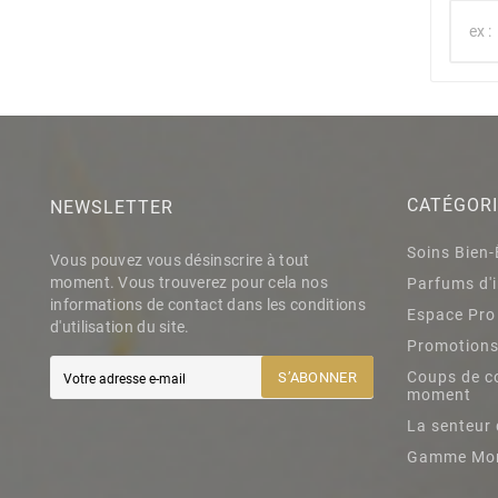
CATÉGOR
NEWSLETTER
Soins Bien-
Vous pouvez vous désinscrire à tout
moment. Vous trouverez pour cela nos
Parfums d'i
informations de contact dans les conditions
Espace Pro
d'utilisation du site.
Promotion
Coups de c
S’ABONNER
moment
La senteur 
Gamme Mo