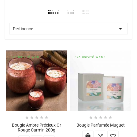

Pertinence
Exclusivité Web !
Exclusivité Web !










Bougie Ambre Précieux Or
Bougie Parfumée Muguet
Rouge Carmin 200g


