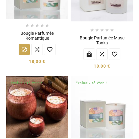










Bougie Parfumée
Bougie Parfumée Musc
Romantique
Tonka






18,00 €
18,00 €
Exclusivité Web !
Exclusivité Web !