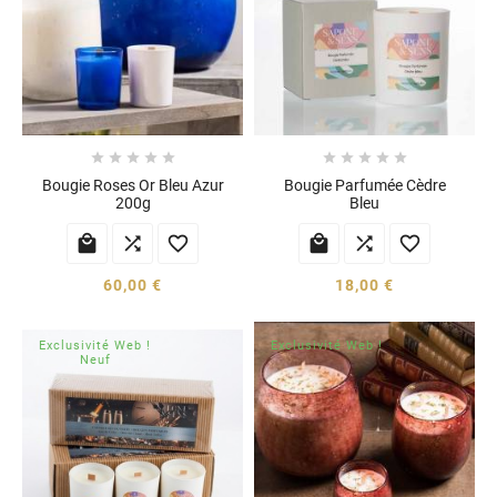










Bougie Roses Or Bleu Azur
Bougie Parfumée Cèdre
200g
Bleu






60,00 €
18,00 €
Exclusivité Web !
Exclusivité Web !
Neuf