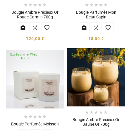










Bougie Ambre Précieux Or
Bougie Parfumée Mon
Rouge Carmin 700g
Beau Sapin






120,00 €
18,00 €
Exclusivité Web !
Exclusivité Web !
Neuf










Bougie Ambre Précieux Or
Bougie Parfumée Moisson
Jaune Or 700g