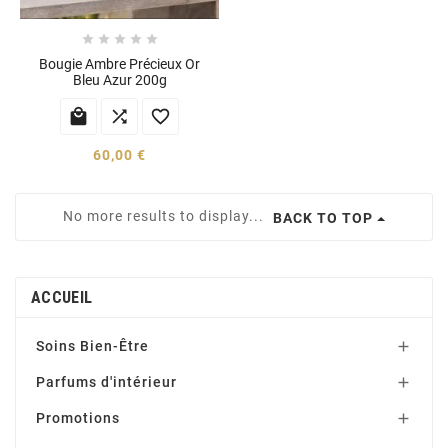





Bougie Ambre Précieux Or
Bleu Azur 200g



60,00 €
No more results to display...
BACK TO TOP
ACCUEIL
Soins Bien-Être

Parfums d'intérieur

Promotions
