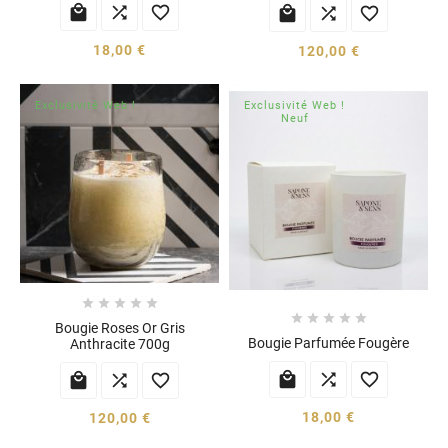






18,00 €
120,00 €
Exclusivité Web !
Exclusivité Web !
Neuf










Bougie Roses Or Gris
Bougie Parfumée Fougère
Anthracite 700g






18,00 €
120,00 €