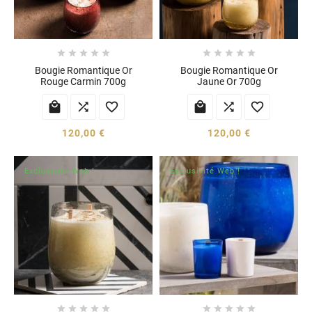










Bougie Romantique Or
Bougie Romantique Or
Rouge Carmin 700g
Jaune Or 700g






120,00 €
120,00 €
Exclusivité Web !
Exclusivité Web !









