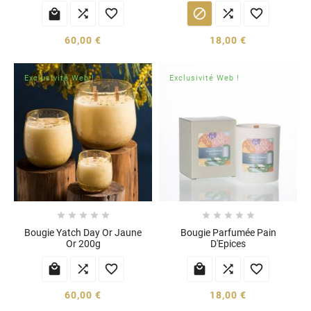






60,00 €
18,00 €
Exclusivité Web !
Exclusivité Web !










Bougie Yatch Day Or Jaune
Bougie Parfumée Pain
Or 200g
D'Epices






60,00 €
18,00 €