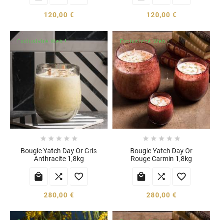
120,00 €
120,00 €
Exclusivité Web !
Exclusivité Web !










Bougie Yatch Day Or Gris
Bougie Yatch Day Or
Anthracite 1,8kg
Rouge Carmin 1,8kg






280,00 €
280,00 €