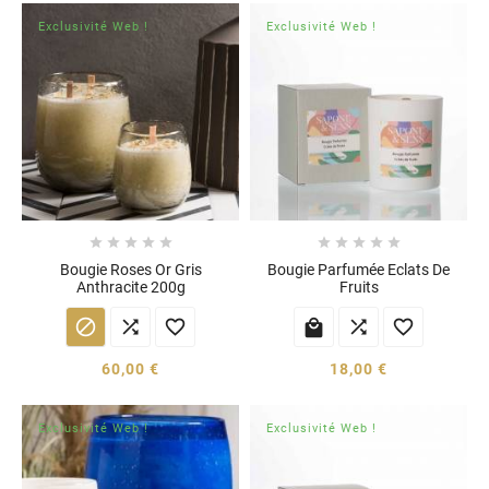
Exclusivité Web !
Exclusivité Web !










Bougie Roses Or Gris
Bougie Parfumée Eclats De
Anthracite 200g
Fruits






60,00 €
18,00 €
Exclusivité Web !
Exclusivité Web !