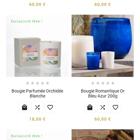
60,00 €
60,00 €
Exclusivité Web !
Exclusivité Web !










Bougie Parfumée Orchidée
Bougie Romantique Or
Blanche
Bleu Azur 200g






18,00 €
60,00 €
Exclusivité Web !
Exclusivité Web !