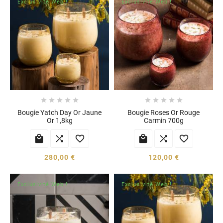
Exclusivité Web !
Exclusivité Web !










Bougie Yatch Day Or Jaune
Bougie Roses Or Rouge
Or 1,8kg
Carmin 700g






280,00 €
120,00 €
Exclusivité Web !
Exclusivité Web !