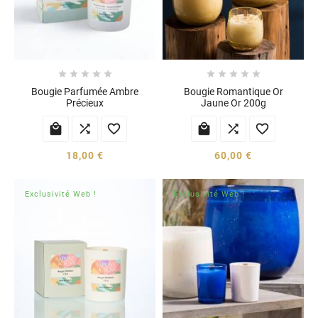










Bougie Parfumée Ambre
Bougie Romantique Or
Précieux
Jaune Or 200g






18,00 €
60,00 €
Exclusivité Web !
Exclusivité Web !