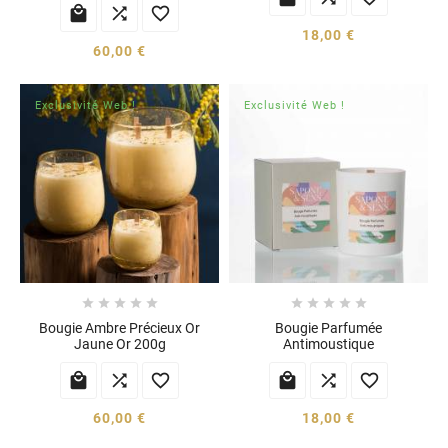



18,00 €
60,00 €
Exclusivité Web !
Exclusivité Web !










Bougie Ambre Précieux Or
Bougie Parfumée
Jaune Or 200g
Antimoustique






60,00 €
18,00 €