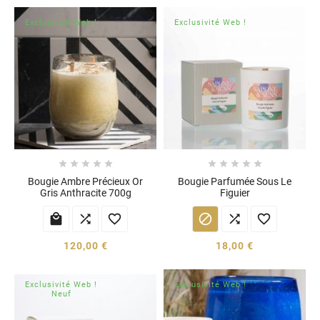
Exclusivité Web !
Exclusivité Web !










Bougie Ambre Précieux Or
Bougie Parfumée Sous Le
Gris Anthracite 700g
Figuier






120,00 €
18,00 €
Exclusivité Web !
Exclusivité Web !
Neuf