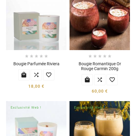










Bougie Parfumée Riviera
Bougie Romantique Or
Rouge Carmin 200g






18,00 €
60,00 €
Exclusivité Web !
Exclusivité Web !