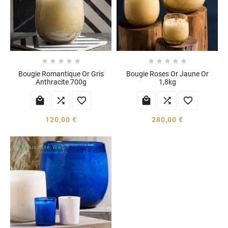










Bougie Romantique Or Gris
Bougie Roses Or Jaune Or
Anthracite 700g
1,8kg






120,00 €
280,00 €
Exclusivité Web !