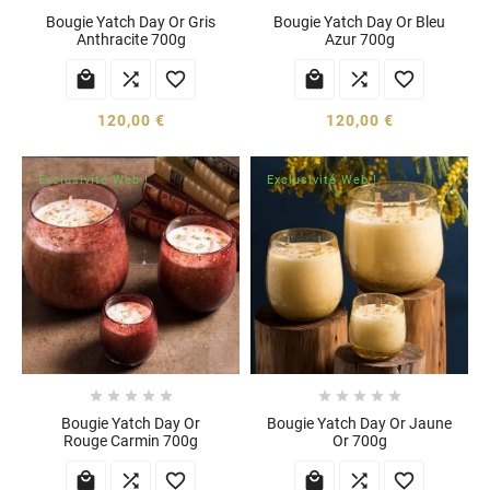
Bougie Yatch Day Or Gris
Bougie Yatch Day Or Bleu
Anthracite 700g
Azur 700g






120,00 €
120,00 €
Exclusivité Web !
Exclusivité Web !










Bougie Yatch Day Or
Bougie Yatch Day Or Jaune
Rouge Carmin 700g
Or 700g





