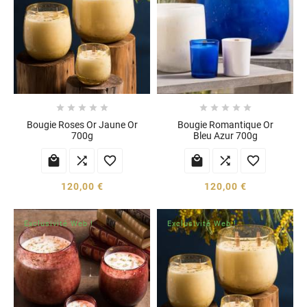










Bougie Roses Or Jaune Or
Bougie Romantique Or
700g
Bleu Azur 700g






120,00 €
120,00 €
Exclusivité Web !
Exclusivité Web !