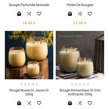
Bougie Parfumée Nomade
Perles De Bougies






18,00 €
12,90 €
Exclusivité Web !
Exclusivité Web !










Bougie Roses Or Jaune Or
Bougie Romantique Or Gris
200g
Anthracite 200g





