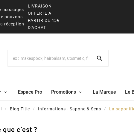
LIVRAISON
 de massages
OFFERTE A
 ne pouvons
PARTIR DE 45€
la réception
D'ACHAT

r
Espace Pro
Promotions
La Marque
Le 
l
Blog Title
Informations - Sapone & Sens
La saponific
e que c’est ?