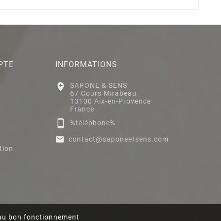
PTE
INFORMATIONS

SAPONE & SENS
67 Cours Mirabeau
13100 Aix-en-Provence
France

%téléphone%

contact@saponeetsens.com
tion
s au bon fonctionnement