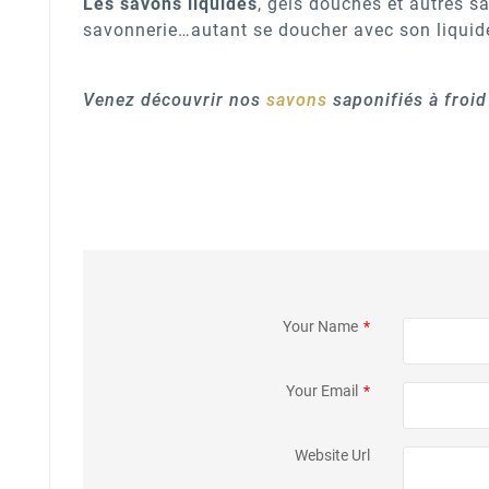
Les savons liquides
, gels douches et autres sa
savonnerie…autant se doucher avec son liquide
Venez découvrir nos
savons
saponifiés à froi
Your Name
*
Your Email
*
Website Url