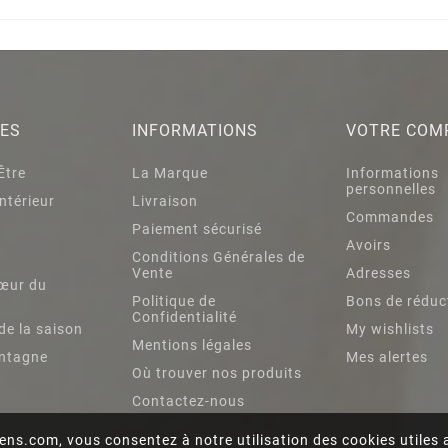
IES
INFORMATIONS
VOTRE COM
Être
La Marque
Informations
personnelles
ntérieur
Livraison
Commandes
Paiement sécurisé
Avoirs
s
Conditions Générales de
Vente
Adresses
œur du
Politique de
Bons de réduc
Confidentialité
de la saison
My wishlists
Mentions légales
ntagne
Mes alertes
Où trouver nos produits
Contactez-nous
ens.com, vous consentez à notre utilisation des cookies utile