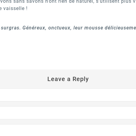
vons sans savons n’ont rien de naturel, s’utilisent plus v
 vaisselle !
d surgras. Généreux, onctueux, leur mousse délicieusem
Leave a Reply