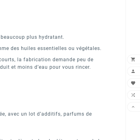
n beaucoup plus hydratant.
me des huiles essentielles ou végétales.
n courts, la fabrication demande peu de

duit et moins d’eau pour vous rincer.




, avec un lot d’additifs, parfums de