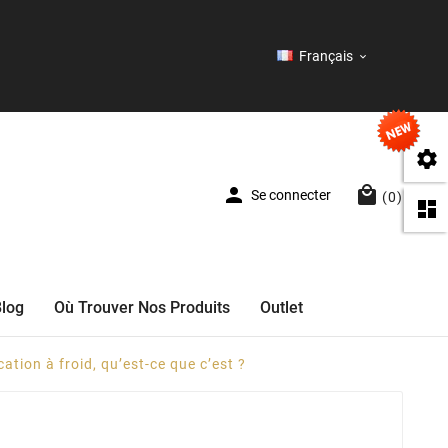
Français




Se connecter
(0)

Blog
Où Trouver Nos Produits
Outlet
ation à froid, qu’est-ce que c’est ?